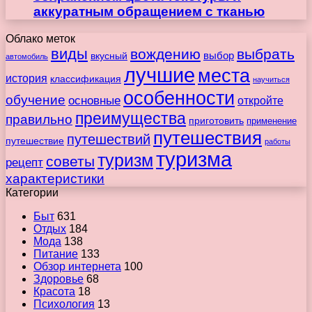
аккуратным обращением с тканью
Облако меток
виды
вождению
выбрать
вкусный
выбор
автомобиль
лучшие
места
история
классификация
научиться
особенности
обучение
основные
откройте
преимущества
правильно
приготовить
применение
путешествия
путешествий
путешествие
работы
туризма
туризм
советы
рецепт
характеристики
Категории
Быт
631
Отдых
184
Мода
138
Питание
133
Обзор интернета
100
Здоровье
68
Красота
18
Психология
13