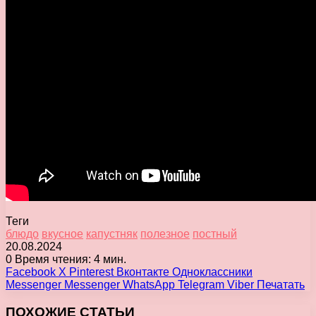
Теги
блюдо
вкусное
капустняк
полезное
постный
20.08.2024
0
Время чтения: 4 мин.
Facebook
X
Pinterest
Вконтакте
Одноклассники
Messenger
Messenger
WhatsApp
Telegram
Viber
Печатать
ПОХОЖИЕ СТАТЬИ