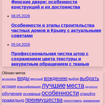
Финские двери: особенности
конструкций и их достоинства
08.05.2026
Особенности и этапы строительства
частных домов в Крыму с актуальными
советами
05.04.2026
Профессиональная чистка штор с
сохранением цвета текстуры и
аккуратным обращением с тканью
Облако меток
виды
вождению
выбрать
вкусный
выбор
автомобиль
лучшие
места
история
классификация
научиться
особенности
обучение
основные
откройте
преимущества
правильно
приготовить
применение