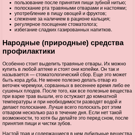
пользование после принятия пищи зубной нитью;
полоскание рта травяными отварами и настоями;
употребление в пищу овощей и фруктов;
слежение за наличием в рационе кальция;
регулярное посещение стоматолога;
избегание сладких газированных напитков.
Народные (природные) средства
профилактики
Особенно стоит выделить травяные отвары. Их можно
купить в любой аптеке и стоят они копейки. Он так и
называется — стоматологический сбор. Еще это может
быть кора дуба. Не менее полезно делать отвар из
веточек черемухи, сорванных в весеннее время либо ее
сушеных плодов. После того, как все полезные вещества
при варке трав вышли, его остужают до комнатной
температуры и при необходимости разводят водой и
делают полоскание. Лучше всего полоскать рот этим
отваром несколько раз в течение дня. Если нет такой
возможности, то хотя бы делайте это перед сном, после
принятия пищи и чистки зубов.
Настой трав и содержащиеся в нем дубильные вещества