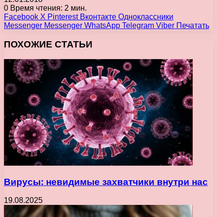
0
Время чтения: 2 мин.
Facebook
X
Pinterest
Вконтакте
Одноклассники
Messenger
Messenger
WhatsApp
Telegram
Viber
Печатать
ПОХОЖИЕ СТАТЬИ
Вирусы: невидимые захватчики внутри нас
19.08.2025