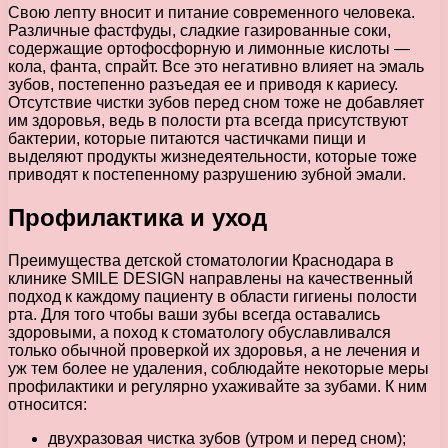
Свою лепту вносит и питание современного человека.
Различные фастфуды, сладкие газированные соки,
содержащие ортофосфорную и лимонные кислоты —
кола, фанта, спрайт. Все это негативно влияет на эмаль
зубов, постепенно разъедая ее и приводя к кариесу.
Отсутствие чистки зубов перед сном тоже не добавляет
им здоровья, ведь в полости рта всегда присутствуют
бактерии, которые питаются частичками пищи и
выделяют продукты жизнедеятельности, которые тоже
приводят к постепенному разрушению зубной эмали.
Профилактика и уход
Преимущества детской стоматологии Краснодара в
клинике SMILE DESIGN направлены на качественный
подход к каждому пациенту в области гигиены полости
рта. Для того чтобы ваши зубы всегда оставались
здоровыми, а поход к стоматологу обуславливался
только обычной проверкой их здоровья, а не лечения и
уж тем более не удаления, соблюдайте некоторые меры
профилактики и регулярно ухаживайте за зубами. К ним
относится:
двухразовая чистка зубов (утром и перед сном);