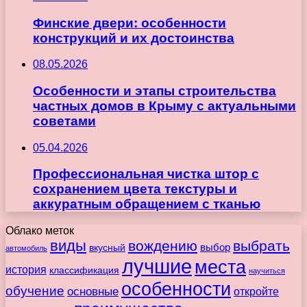
Финские двери: особенности
конструкций и их достоинства
08.05.2026
Особенности и этапы строительства
частных домов в Крыму с актуальными
советами
05.04.2026
Профессиональная чистка штор с
сохранением цвета текстуры и
аккуратным обращением с тканью
Облако меток
виды
вождению
выбрать
вкусный
выбор
автомобиль
лучшие
места
история
классификация
научиться
особенности
обучение
основные
откройте