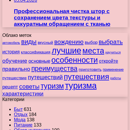
05.04.2026
Профессиональная чистка штор с
сохранением цвета текстуры и
аккуратным обращением с тканью
Облако меток
виды
вождению
выбрать
вкусный
выбор
автомобиль
лучшие
места
история
классификация
научиться
особенности
обучение
основные
откройте
преимущества
правильно
приготовить
применение
путешествия
путешествий
путешествие
работы
туризма
туризм
советы
рецепт
характеристики
Категории
Быт
631
Отдых
184
Мода
138
Питание
133