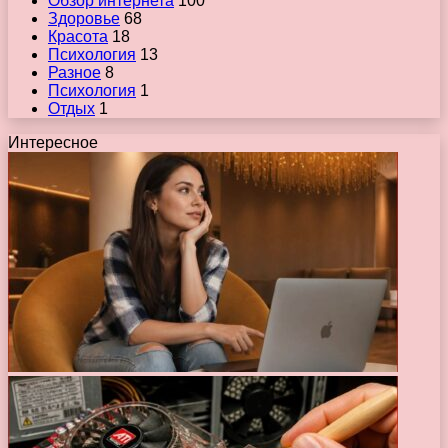
Обзор интернета
100
Здоровье
68
Красота
18
Психология
13
Разное
8
Психология
1
Отдых
1
Интересное