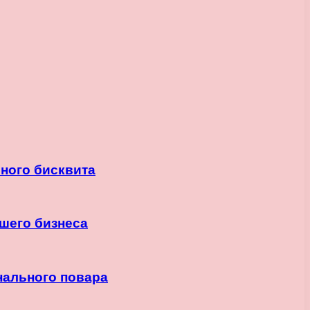
шного бисквита
шего бизнеса
нального повара