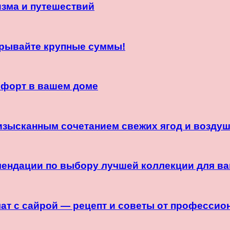
изма и путешествий
рывайте крупные суммы!
мфорт в вашем доме
 изысканным сочетанием свежих ягод и возду
ендации по выбору лучшей коллекции для ва
лат с сайрой — рецепт и советы от профессио