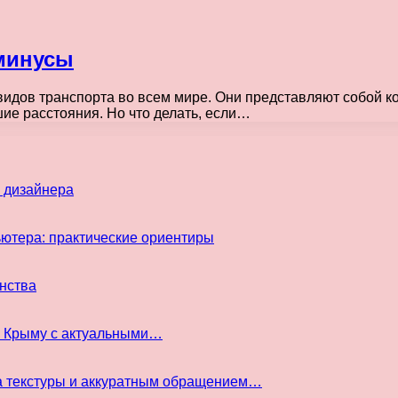
минусы
видов транспорта во всем мире. Они представляют собой 
ие расстояния. Но что делать, если…
 дизайнера
ьютера: практические ориентиры
инства
в Крыму с актуальными…
а текстуры и аккуратным обращением…