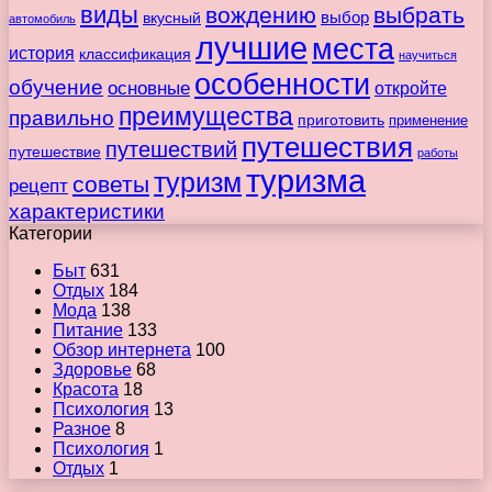
виды
вождению
выбрать
вкусный
выбор
автомобиль
лучшие
места
история
классификация
научиться
особенности
обучение
основные
откройте
преимущества
правильно
приготовить
применение
путешествия
путешествий
путешествие
работы
туризма
туризм
советы
рецепт
характеристики
Категории
Быт
631
Отдых
184
Мода
138
Питание
133
Обзор интернета
100
Здоровье
68
Красота
18
Психология
13
Разное
8
Психология
1
Отдых
1