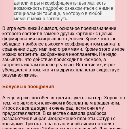
детали игры и коэффициенты выплат, есть
возможность подробно ознакомиться с ними в
специальной таблице, в которую в любой
момент можно заглянуть.
В игре есть дикий символ, основное предназначение
которого состоит в замене других картинок с целью
формирования выигрышных цепочек. Кроме того, он
обладает наиболее высоким коэффициентом выплат в
сравнении с другими пиктограммами. Кроме этого в игре
можно встретить изображения инопланетян. Не надо
забывать, что действие происходит в космосе, а
встретить их там вполне реально. Встретив их, игрок
убеждается в том, что и на других планетах существует
разумная жизнь.
Бонусные поощрения
А еще игрок способен встретить здесь скаттер. Хорош он
тем, что является ключиком к бесплатным вращениям.
Игрок их всегда ждет и очень рад, если они ему
предоставляются. В качестве символа разброса
разработчик выбрал изображение планеты Сатурн с
кольцами. Три скаттера на активной линии позволят
совершить игроку 15 бесплатных вращений. Для игрока