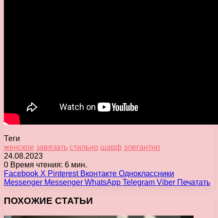
Теги
женское
завязать
стильно
шарф
элегантно
24.08.2023
0
Время чтения: 6 мин.
Facebook
X
Pinterest
Вконтакте
Одноклассники
Messenger
Messenger
WhatsApp
Telegram
Viber
Печатать
ПОХОЖИЕ СТАТЬИ