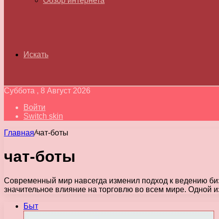
Обзор интернета
Искать
Суббота , 8 Август 2026
Войти
Switch skin
Главная
/
чат-боты
чат-боты
Современный мир навсегда изменил подход к ведению биз
значительное влияние на торговлю во всем мире. Одной 
Быт