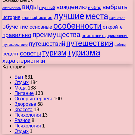
Облако меток
виды
вождению
выбрать
вкусный
выбор
автомобиль
лучшие
места
история
классификация
научиться
особенности
обучение
основные
откройте
преимущества
правильно
приготовить
применение
путешествия
путешествий
путешествие
работы
туризма
туризм
советы
рецепт
характеристики
Категории
Быт
631
Отдых
184
Мода
138
Питание
133
Обзор интернета
100
Здоровье
68
Красота
18
Психология
13
Разное
8
Психология
1
Отдых
1