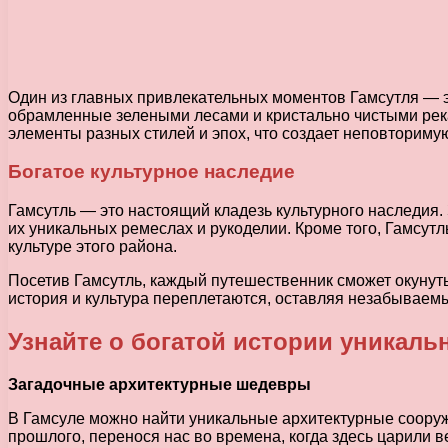
Один из главных привлекательных моментов Гамсутля — э
обрамленные зелеными лесами и кристально чистыми рекам
элементы разных стилей и эпох, что создает неповториму
Богатое культурное наследие
Гамсутль — это настоящий кладезь культурного наследия.
их уникальных ремеслах и рукоделии. Кроме того, Гамсут
культуре этого района.
Посетив Гамсутль, каждый путешественник сможет окунуть
история и культура переплетаются, оставляя незабываемые
Узнайте о богатой истории уникаль
Загадочные архитектурные шедевры
В Гамсуле можно найти уникальные архитектурные соору
прошлого, перенося нас во времена, когда здесь царили