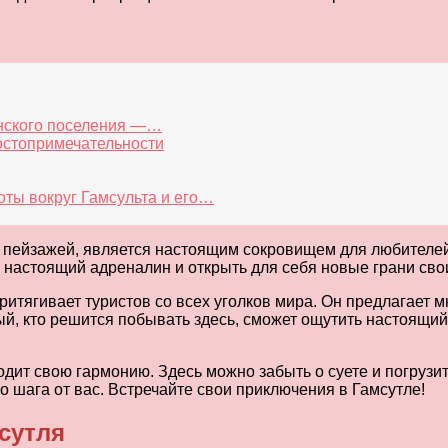
анского поселения —…
остопримечательности
оты вокруг Гамсульта и его…
м пейзажей, является настоящим сокровищем для любителей 
 настоящий адреналин и открыть для себя новые грани сво
притягивает туристов со всех уголков мира. Он предлагает
ый, кто решится побывать здесь, сможет ощутить настоящи
одит свою гармонию. Здесь можно забыть о суете и погрузи
го шага от вас. Встречайте свои приключения в Гамсутле!
сутля