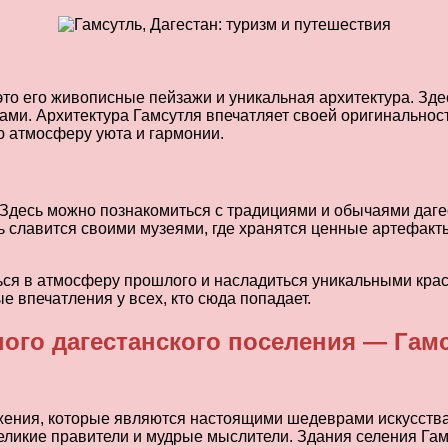
то его живописные пейзажи и уникальная архитектура. Зде
и. Архитектура Гамсутля впечатляет своей оригинальност
ю атмосферу уюта и гармонии.
 Здесь можно познакомиться с традициями и обычаями дагес
ль славится своими музеями, где хранятся ценные артефакт
ся в атмосферу прошлого и насладиться уникальными красот
 впечатления у всех, кто сюда попадает.
ного дагестанского поселения — Гам
жения, которые являются настоящими шедеврами искусства
 великие правители и мудрые мыслители. Здания селения Г