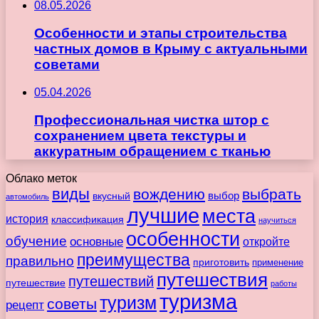
08.05.2026
Особенности и этапы строительства
частных домов в Крыму с актуальными
советами
05.04.2026
Профессиональная чистка штор с
сохранением цвета текстуры и
аккуратным обращением с тканью
Облако меток
виды
вождению
выбрать
вкусный
выбор
автомобиль
лучшие
места
история
классификация
научиться
особенности
обучение
основные
откройте
преимущества
правильно
приготовить
применение
путешествия
путешествий
путешествие
работы
туризма
туризм
советы
рецепт