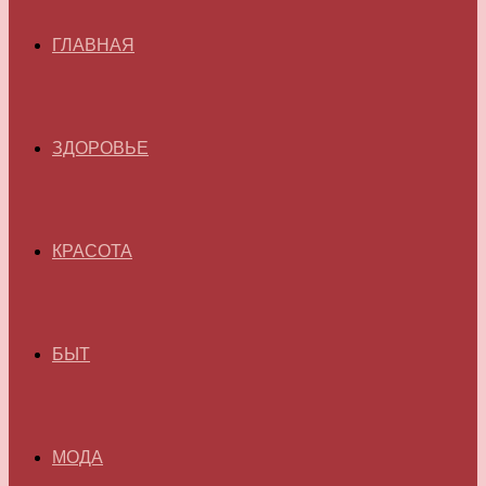
ГЛАВНАЯ
ЗДОРОВЬЕ
КРАСОТА
БЫТ
МОДА