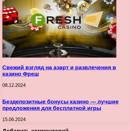
Свежий взгляд на азарт и развлечения в
казино Фреш
08.12.2024
Бездепозитные бонусы казино — лучшие
предложения для бесплатной игры
15.06.2024
Добавить комментарий