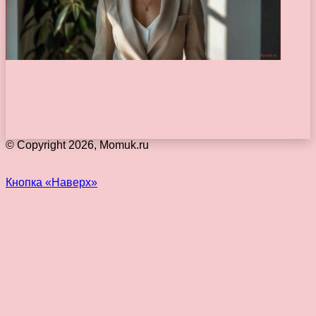
© Copyright 2026, Momuk.ru
Кнопка «Наверх»