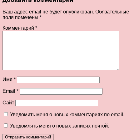
Ваш адрес email не будет опубликован.
Обязательные
поля помечены
*
Комментарий
*
Имя
*
Email
*
Сайт
Уведомить меня о новых комментариях по email.
Уведомлять меня о новых записях почтой.