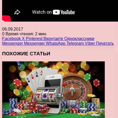
06.09.2017
0
Время чтения: 2 мин.
Facebook
X
Pinterest
Вконтакте
Одноклассники
Messenger
Messenger
WhatsApp
Telegram
Viber
Печатать
ПОХОЖИЕ СТАТЬИ