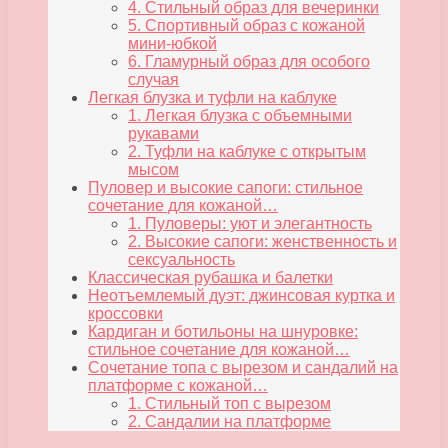
4. Стильный образ для вечеринки
5. Спортивный образ с кожаной
мини-юбкой
6. Гламурный образ для особого
случая
Легкая блузка и туфли на каблуке
1. Легкая блузка с объемными
рукавами
2. Туфли на каблуке с открытым
мысом
Пуловер и высокие сапоги: стильное
сочетание для кожаной…
1. Пуловеры: уют и элегантность
2. Высокие сапоги: женственность и
сексуальность
Классическая рубашка и балетки
Неотъемлемый дуэт: джинсовая куртка и
кроссовки
Кардиган и ботильоны на шнуровке:
стильное сочетание для кожаной…
Сочетание топа с вырезом и сандалий на
платформе с кожаной…
1. Стильный топ с вырезом
2. Сандалии на платформе