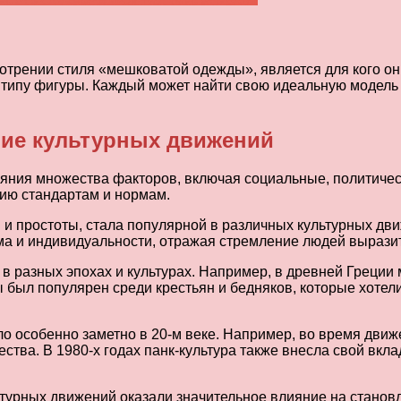
трении стиля «мешковатой одежды», является для кого он п
и типу фигуры. Каждый может найти свою идеальную модель 
ние культурных движений
ияния множества факторов, включая социальные, политичес
ию стандартам и нормам.
 и простоты, стала популярной в различных культурных дв
а и индивидуальности, отражая стремление людей выразит
 в разных эпохах и культурах. Например, в древней Греци
 был популярен среди крестьян и бедняков, которые хотели
 особенно заметно в 20-м веке. Например, во время движе
тва. В 1980-х годах панк-культура также внесла свой вкла
ьтурных движений оказали значительное влияние на стано