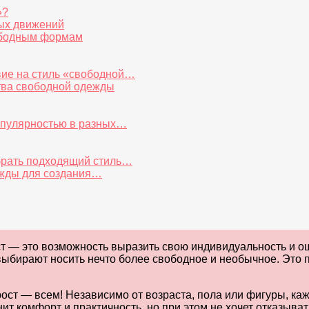
»?
ных движений
ободным формам
вие на стиль «свободной…
тва свободной одежды
популярностью в разных…
брать подходящий стиль…
ежды для создания…
ст — это возможность выразить свою индивидуальность и о
ыбирают носить нечто более свободное и необычное. Это п
ост — всем! Независимо от возраста, пола или фигуры, ка
т комфорт и практичность, но при этом не хочет отказывать