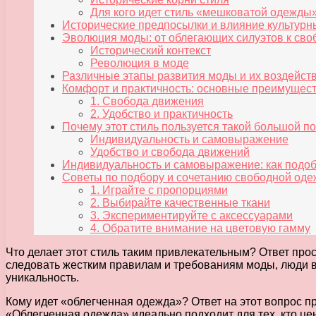
Для кого идет стиль «мешковатой одежды
Исторические предпосылки и влияние культур
Эволюция моды: от облегающих силуэтов к св
Исторический контекст
Революция в моде
Различные этапы развития моды и их воздейст
Комфорт и практичность: основные преимущес
1. Свобода движения
2. Удобство и практичность
Почему этот стиль пользуется такой большой 
Индивидуальность и самовыражение
Удобство и свобода движений
Индивидуальность и самовыражение: как подо
Советы по подбору и сочетанию свободной од
1. Играйте с пропорциями
2. Выбирайте качественные ткани
3. Экспериментируйте с аксессуарами
4. Обратите внимание на цветовую гамму
Что делает этот стиль таким привлекательным? Ответ про
следовать жестким правилам и требованиям моды, люди в
уникальность.
Кому идет «облегченная одежда»? Ответ на этот вопрос пр
«Облегченная одежда» идеально подходит для тех, кто цени