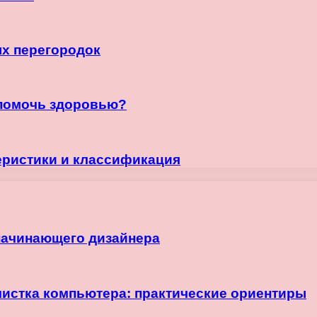
х перегородок
т помочь здоровью?
еристики и классификация
начинающего дизайнера
чистка компьютера: практические ориентиры