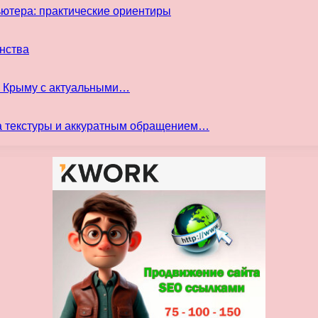
ьютера: практические ориентиры
инства
в Крыму с актуальными…
а текстуры и аккуратным обращением…