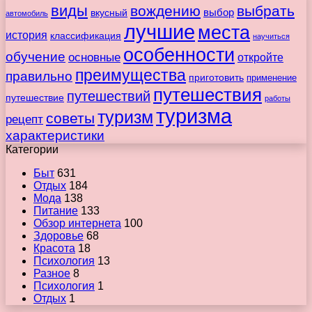
виды
вождению
выбрать
вкусный
выбор
автомобиль
лучшие
места
история
классификация
научиться
особенности
обучение
основные
откройте
преимущества
правильно
приготовить
применение
путешествия
путешествий
путешествие
работы
туризма
туризм
советы
рецепт
характеристики
Категории
Быт
631
Отдых
184
Мода
138
Питание
133
Обзор интернета
100
Здоровье
68
Красота
18
Психология
13
Разное
8
Психология
1
Отдых
1