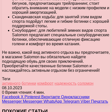
бегунов, предпочитающих трейлраннинг, стоит
обратить внимание на модели с низким профилем и
хорошей амортизацией.
Скандинавская ходьба: для занятий этим видом
спорта подойдут легкие и гибкие ботинки с хорошей
поддержкой стопы.
Сноубординг: для любителей зимних видов спорта
Salomon предлагает специальные сноубордические
ботинки, обеспечивающие отличную фиксацию
голени и комфорт во время катания.
Не важно, какой вид активного отдыха вы предпочитаете,
в магазине Salomon вы обязательно найдете
подходящую обувь для своих приключений.
Приобретайте качественные ботинки Salomon и
наслаждайтесь активным отдыхом без ограничений!
Теги
активного
ботинки
комфорт
надежность
соломон
08.10.2023
0
Время чтения: 4 мин.
Facebook
X
Pinterest
Вконтакте
Одноклассники
Messenger
Messenger
WhatsApp
Telegram
Viber
Печатать
ПОХОЖИЕ СТАТЬИ