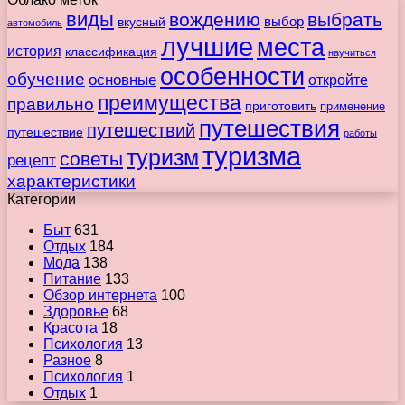
виды
вождению
выбрать
вкусный
выбор
автомобиль
лучшие
места
история
классификация
научиться
особенности
обучение
основные
откройте
преимущества
правильно
приготовить
применение
путешествия
путешествий
путешествие
работы
туризма
туризм
советы
рецепт
характеристики
Категории
Быт
631
Отдых
184
Мода
138
Питание
133
Обзор интернета
100
Здоровье
68
Красота
18
Психология
13
Разное
8
Психология
1
Отдых
1