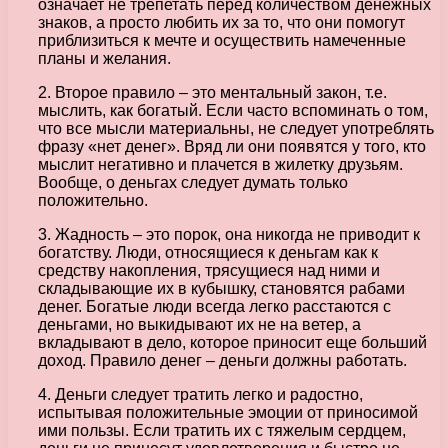
означает не трепетать перед количеством денежных
знаков, а просто любить их за то, что они помогут
приблизиться к мечте и осуществить намеченные
планы и желания.
2. Второе правило – это ментальный закон, т.е.
мыслить, как богатый. Если часто вспоминать о том,
что все мысли материальны, не следует употреблять
фразу «нет денег». Вряд ли они появятся у того, кто
мыслит негативно и плачется в жилетку друзьям.
Вообще, о деньгах следует думать только
положительно.
3. Жадность – это порок, она никогда не приводит к
богатству. Люди, относящиеся к деньгам как к
средству накопления, трясущиеся над ними и
складывающие их в кубышку, становятся рабами
денег. Богатые люди всегда легко расстаются с
деньгами, но выкидывают их не на ветер, а
вкладывают в дело, которое приносит еще больший
доход. Правило денег – деньги должны работать.
4. Деньги следует тратить легко и радостно,
испытывая положительные эмоции от приносимой
ими пользы. Если тратить их с тяжелым сердцем,