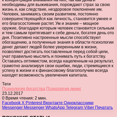
необходимы для выживания, порождают страх за свою
жизнь и, как следствие, нездоровое поклонение им.
Человек, занимаясь своим развитием, постоянно
совершенствующийся как личность, становится умнее и
его благосостояние растет. Ум и знание – мощное
оружие, благодаря которым человек становится сильным
и тем самым притягивает к себе деньги, богатея день ото
дня. Позитивно настроенные мысли способствуют
обогащению, а полученные знания в области психологии
денег делают людей более уверенными в жизни,
позволяют достигать поставленные перед собой цели,
учат правильно мыслить и понимать путь к богатству.
Оставаясь оптимистом, всегда нацеленным на результат,
грамотно анализируя свои ошибки, люди, стремящиеся к
успеху в жизни и к финансовому благополучию всегда
находят возможность увеличения капитала.
Теги
Психология богатства
Психология денег
23.12.2017
0
Время чтения: 2 мин.
Facebook
X
Pinterest
Вконтакте
Одноклассники
Messenger
Messenger
WhatsApp
Telegram
Viber
Печатать