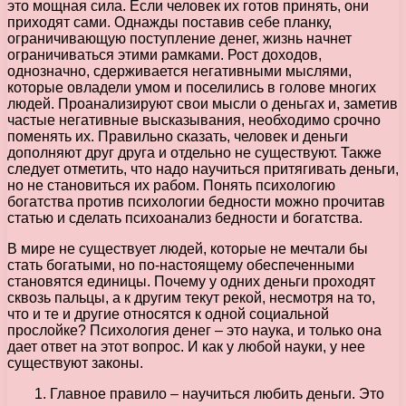
это мощная сила. Если человек их готов принять, они
приходят сами. Однажды поставив себе планку,
ограничивающую поступление денег, жизнь начнет
ограничиваться этими рамками. Рост доходов,
однозначно, сдерживается негативными мыслями,
которые овладели умом и поселились в голове многих
людей. Проанализируют свои мысли о деньгах и, заметив
частые негативные высказывания, необходимо срочно
поменять их. Правильно сказать, человек и деньги
дополняют друг друга и отдельно не существуют. Также
следует отметить, что надо научиться притягивать деньги,
но не становиться их рабом. Понять психологию
богатства против психологии бедности можно прочитав
статью и сделать психоанализ бедности и богатства.
В мире не существует людей, которые не мечтали бы
стать богатыми, но по-настоящему обеспеченными
становятся единицы. Почему у одних деньги проходят
сквозь пальцы, а к другим текут рекой, несмотря на то,
что и те и другие относятся к одной социальной
прослойке? Психология денег – это наука, и только она
дает ответ на этот вопрос. И как у любой науки, у нее
существуют законы.
1. Главное правило – научиться любить деньги. Это