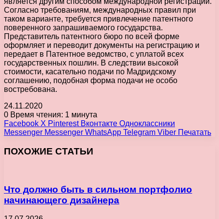
является другим способом международной регистрации.
Согласно требованиям, международных правил при
таком варианте, требуется привлечение патентного
поверенного запрашиваемого государства.
Представитель патентного бюро по всей форме
оформляет и переводит документы на регистрацию и
передает в Патентное ведомство, с уплатой всех
государственных пошлин. В следствии высокой
стоимости, касательно подачи по Мадридскому
соглашению, подобная форма подачи не особо
востребована.
24.11.2020
0
Время чтения: 1 минута
Facebook
X
Pinterest
Вконтакте
Одноклассники
Messenger
Messenger
WhatsApp
Telegram
Viber
Печатать
ПОХОЖИЕ СТАТЬИ
Что должно быть в сильном портфолио
начинающего дизайнера
17.07.2026