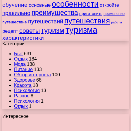
особенности
обучение
основные
откройте
преимущества
правильно
приготовить
применение
путешествия
путешествий
путешествие
работы
туризма
туризм
советы
рецепт
характеристики
Категории
Быт
631
Отдых
184
Мода
138
Питание
133
Обзор интернета
100
Здоровье
68
Красота
18
Психология
13
Разное
8
Психология
1
Отдых
1
Интересное