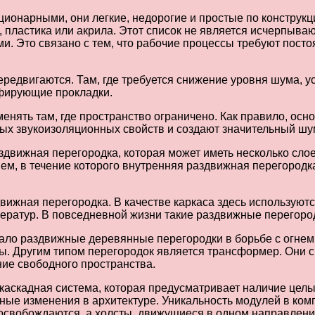
онарными, они легкие, недорогие и простые по конструкц
 пластика или акрила. Этот список не является исчерпыва
 Это связано с тем, что рабочие процессы требуют посто
едвигаются. Там, где требуется снижение уровня шума, ус
фирующие прокладки.
ять там, где пространство ограничено. Как правило, осно
ых звукоизоляционных свойств и создают значительный шу
здвижная перегородка, которая может иметь несколько сло
ем, в течение которого внутренняя раздвижная перегородк
движная перегородка. В качестве каркаса здесь использу
ератур. В повседневной жизни такие раздвижные перегород
ало раздвижные деревянные перегородки в борьбе с огнем
ы. Другим типом перегородок является трансформер. Они 
ие свободного пространства.
аскадная система, которая предусматривает наличие цел
ые изменения в архитектуре. Уникальность модулей в компо
свобождаются, а холсты, движущиеся в одном направлении