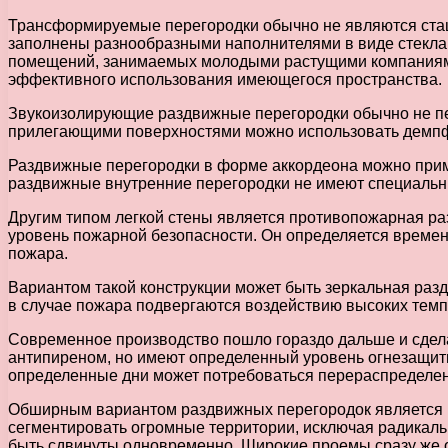
Трансформируемые перегородки обычно не являются стаци
заполнены разнообразными наполнителями в виде стекла,
помещений, занимаемых молодыми растущими компаниями.
эффективного использования имеющегося пространства.
Звукоизолирующие раздвижные перегородки обычно не пер
прилегающими поверхностями можно использовать демп
Раздвижные перегородки в форме аккордеона можно примен
раздвижные внутренние перегородки не имеют специальн
Другим типом легкой стены является противопожарная ра
уровень пожарной безопасности. Он определяется времен
пожара.
Вариантом такой конструкции может быть зеркальная раз
в случае пожара подвергаются воздействию высоких темп
Современное производство пошло гораздо дальше и сдел
антипиреном, но имеют определенный уровень огнезащит
определенные дни может потребоваться перераспределен
Обширным вариантом раздвижных перегородок является к
сегментировать огромные территории, исключая радикальн
быть сдвинуты одновременно. Широкие проемы сразу же о