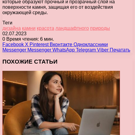
которые образуют прочный и прозрачный слой на
поверхности камня, защищая его от воздействия
окружающей среды.
Теги
дизайна
камни
красота
ландшафтного
природы
02.07.2023
0
Время чтения: 6 мин.
Facebook
X
Pinterest
Вконтакте
Одноклассники
Messenger
Messenger
WhatsApp
Telegram
Viber
Печатать
ПОХОЖИЕ СТАТЬИ