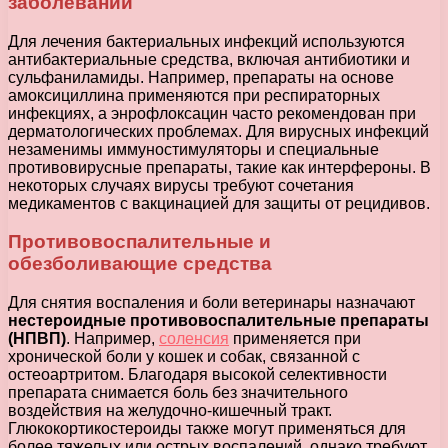
заболеваний
Для лечения бактериальных инфекций используются
антибактериальные средства, включая антибиотики и
сульфаниламиды. Например, препараты на основе
амоксициллина применяются при респираторных
инфекциях, а энрофлоксацин часто рекомендован при
дерматологических проблемах. Для вирусных инфекций
незаменимы иммуностимуляторы и специальные
противовирусные препараты, такие как интерфероны. В
некоторых случаях вирусы требуют сочетания
медикаментов с вакцинацией для защиты от рецидивов.
Противовоспалительные и
обезболивающие средства
Для снятия воспаления и боли ветеринары назначают
нестероидные противовоспалительные препараты
(НПВП)
. Например,
соленсия
применяется при
хронической боли у кошек и собак, связанной с
остеоартритом. Благодаря высокой селективности
препарата снимается боль без значительного
воздействия на желудочно-кишечный тракт.
Глюкокортикостероиды также могут применяться для
более тяжелых или острых воспалений, однако требуют