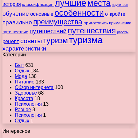
лучшие
места
история
классификация
научиться
особенности
обучение
основные
откройте
преимущества
правильно
приготовить
применение
путешествия
путешествий
путешествие
работы
туризма
туризм
советы
рецепт
характеристики
Категории
Быт
631
Отдых
184
Мода
138
Питание
133
Обзор интернета
100
Здоровье
68
Красота
18
Психология
13
Разное
8
Психология
1
Отдых
1
Интересное