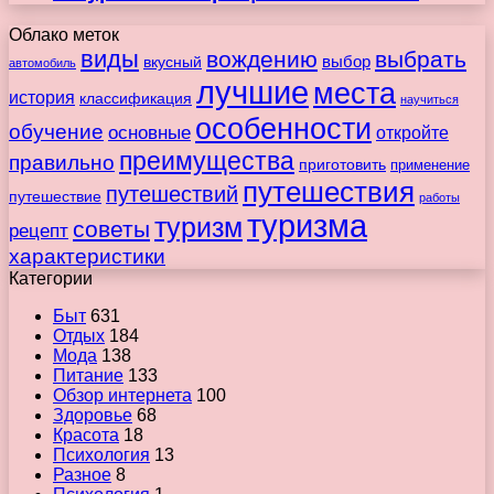
Облако меток
виды
вождению
выбрать
вкусный
выбор
автомобиль
лучшие
места
история
классификация
научиться
особенности
обучение
основные
откройте
преимущества
правильно
приготовить
применение
путешествия
путешествий
путешествие
работы
туризма
туризм
советы
рецепт
характеристики
Категории
Быт
631
Отдых
184
Мода
138
Питание
133
Обзор интернета
100
Здоровье
68
Красота
18
Психология
13
Разное
8