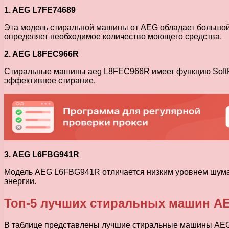
1. AEG L7FE74689
Эта модель стиральной машины от AEG обладает большой 
определяет необходимое количество моющего средства.
2. AEG L8FEC966R
Стиральные машины aeg L8FEC966R имеет функцию SoftPl
эффективное стирание.
3. AEG L6FBG941R
Модель AEG L6FBG941R отличается низким уровнем шума 
энергии.
Топ-5 лучших стиральных машин AE
В таблице представлены лучшие стиральные машины AEG 