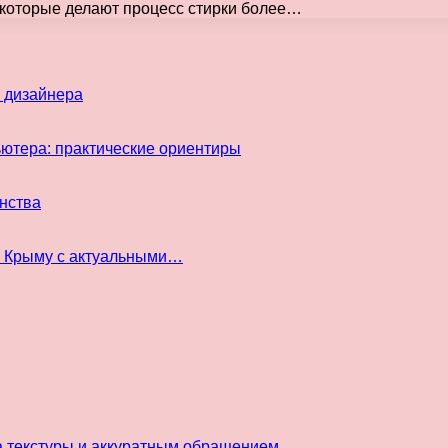
 которые делают процесс стирки более…
 дизайнера
ьютера: практические ориентиры
инства
в Крыму с актуальными…
а текстуры и аккуратным обращением…