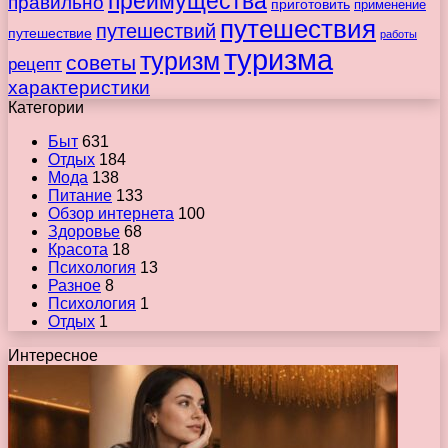
преимущества
правильно
приготовить
применение
путешествия
путешествий
путешествие
работы
туризма
туризм
советы
рецепт
характеристики
Категории
Быт
631
Отдых
184
Мода
138
Питание
133
Обзор интернета
100
Здоровье
68
Красота
18
Психология
13
Разное
8
Психология
1
Отдых
1
Интересное