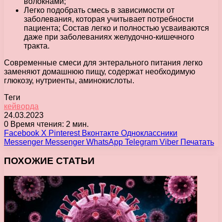
волокнами;
Легко подобрать смесь в зависимости от
заболевания, которая учитывает потребности
пациента; Состав легко и полностью усваиваются
даже при заболеваниях желудочно-кишечного
тракта.
Современные смеси для энтерального питания легко
заменяют домашнюю пищу, содержат необходимую
глюкозу, нутриенты, аминокислоты.
Теги
кейворда
24.03.2023
0
Время чтения: 2 мин.
Facebook
X
Pinterest
Вконтакте
Одноклассники
Messenger
Messenger
WhatsApp
Telegram
Viber
Печатать
ПОХОЖИЕ СТАТЬИ