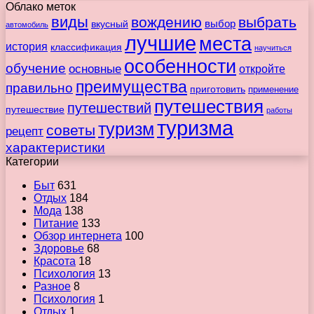
Облако меток
виды
вождению
выбрать
вкусный
выбор
автомобиль
лучшие
места
история
классификация
научиться
особенности
обучение
основные
откройте
преимущества
правильно
приготовить
применение
путешествия
путешествий
путешествие
работы
туризма
туризм
советы
рецепт
характеристики
Категории
Быт
631
Отдых
184
Мода
138
Питание
133
Обзор интернета
100
Здоровье
68
Красота
18
Психология
13
Разное
8
Психология
1
Отдых
1