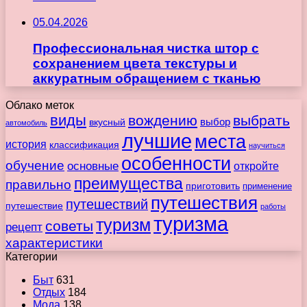
05.04.2026
Профессиональная чистка штор с
сохранением цвета текстуры и
аккуратным обращением с тканью
Облако меток
виды
вождению
выбрать
вкусный
выбор
автомобиль
лучшие
места
история
классификация
научиться
особенности
обучение
основные
откройте
преимущества
правильно
приготовить
применение
путешествия
путешествий
путешествие
работы
туризма
туризм
советы
рецепт
характеристики
Категории
Быт
631
Отдых
184
Мода
138