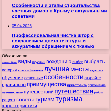
Особенности и этапы строительства
частных домов в Крыму с актуальными
советами
05.04.2026
Профессиональная чистка штор с
сохранением цвета текстуры и
аккуратным обращением с тканью
Облако меток
виды
вождению
выбрать
вкусный
выбор
автомобиль
лучшие
места
история
классификация
научиться
особенности
обучение
основные
откройте
преимущества
правильно
приготовить
применение
путешествия
путешествий
путешествие
работы
туризма
туризм
советы
рецепт
характеристики
Категории