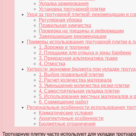
Укладка армирования
Установка тротуарной плитки
Уход за тротуарной плиткой: рекомендации и с
Регулярная уборка
Правильная химчистка
Проверка на трещины и деформации
Завершающие рекомендации
Примеры использования тротуарной плитки в 
1. Дорожки и тропинки
2. Площадки для отдыха и зоны барбекю
3. Прекрасная альтернатива траве
4. Отмостка
Хитрости экономии бюджета при укладке тротуа
1. Выбор правильной плитки
2. Расчет количества материала
3. Уменьшение количества резки плитки
4. Самостоятельная укладка плитки
5. Использование местных материалов и 
6. Совмещение работ
Региональные особенности использования трот
Климатические условия
Архитектурные особенности
Бюджетные ограничения
Тротуарную плитку часто используют для укладки тротуаро