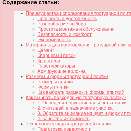
Содержание статьи:
Преимущества использования тротуарной плит
Прочность и долговечность
Разнообразие выбора
Простота монтажа и обслуживания
Безопасность и комфорт
Экономичность
Материалы для изготовления тротуарной плитк
Цемент
Кварцевый песок
Красители
Пластификаторы
Армирующие волокна
Размеры и формы тротуарной плитки
Размеры плитки
Формы плитки
Как выбрать размеры и формы плитки?
Как выбрать подходящую тротуарную плитку?
1. Определите функциональность плитки
2. Учитывайте назначение участка
3. Обратите внимание на цвет и форму пл
4. Качество и стоимость
Технология укладки тротуарной плитки
Подготовка поверхности