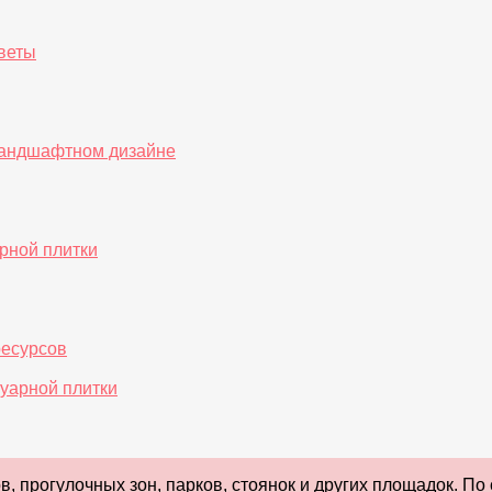
оветы
ландшафтном дизайне
рной плитки
ресурсов
уарной плитки
в, прогулочных зон, парков, стоянок и других площадок. П