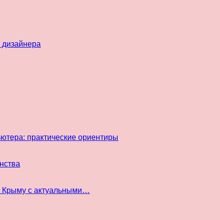
 дизайнера
ьютера: практические ориентиры
инства
в Крыму с актуальными…