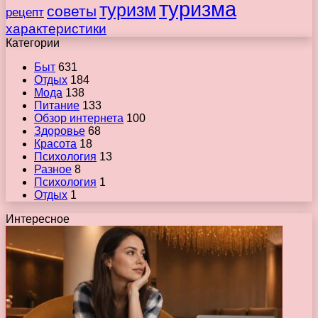
туризма
туризм
советы
рецепт
характеристики
Категории
Быт
631
Отдых
184
Мода
138
Питание
133
Обзор интернета
100
Здоровье
68
Красота
18
Психология
13
Разное
8
Психология
1
Отдых
1
Интересное