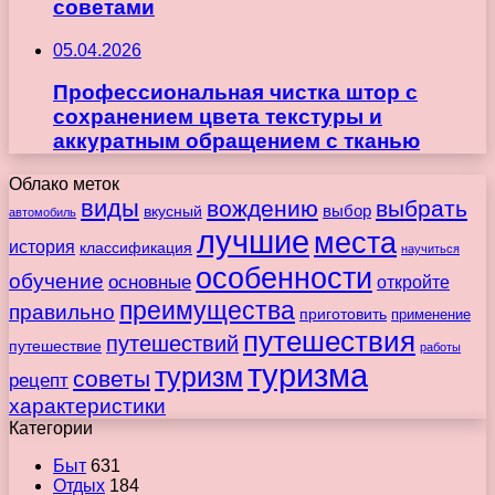
советами
05.04.2026
Профессиональная чистка штор с
сохранением цвета текстуры и
аккуратным обращением с тканью
Облако меток
виды
вождению
выбрать
вкусный
выбор
автомобиль
лучшие
места
история
классификация
научиться
особенности
обучение
основные
откройте
преимущества
правильно
приготовить
применение
путешествия
путешествий
путешествие
работы
туризма
туризм
советы
рецепт
характеристики
Категории
Быт
631
Отдых
184