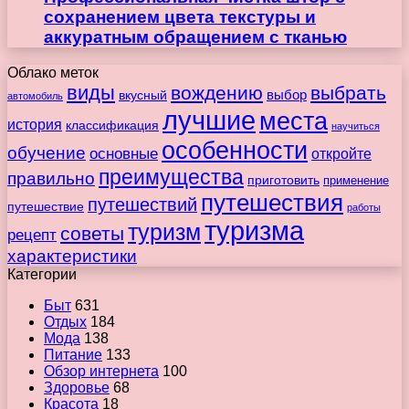
сохранением цвета текстуры и
аккуратным обращением с тканью
Облако меток
виды
вождению
выбрать
вкусный
выбор
автомобиль
лучшие
места
история
классификация
научиться
особенности
обучение
основные
откройте
преимущества
правильно
приготовить
применение
путешествия
путешествий
путешествие
работы
туризма
туризм
советы
рецепт
характеристики
Категории
Быт
631
Отдых
184
Мода
138
Питание
133
Обзор интернета
100
Здоровье
68
Красота
18