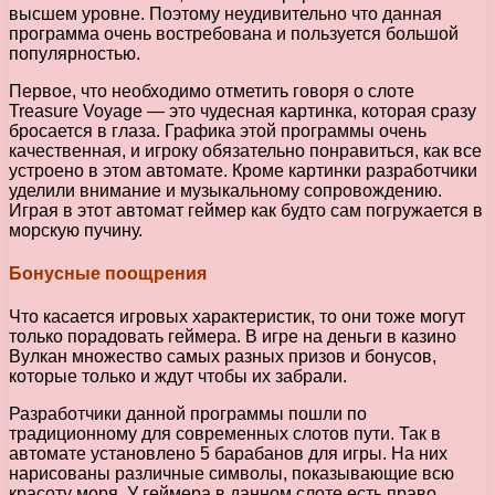
высшем уровне. Поэтому неудивительно что данная
программа очень востребована и пользуется большой
популярностью.
Первое, что необходимо отметить говоря о слоте
Treasure Voyage — это чудесная картинка, которая сразу
бросается в глаза. Графика этой программы очень
качественная, и игроку обязательно понравиться, как все
устроено в этом автомате. Кроме картинки разработчики
уделили внимание и музыкальному сопровождению.
Играя в этот автомат геймер как будто сам погружается в
морскую пучину.
Бонусные поощрения
Что касается игровых характеристик, то они тоже могут
только порадовать геймера. В игре на деньги в казино
Вулкан множество самых разных призов и бонусов,
которые только и ждут чтобы их забрали.
Разработчики данной программы пошли по
традиционному для современных слотов пути. Так в
автомате установлено 5 барабанов для игры. На них
нарисованы различные символы, показывающие всю
красоту моря. У геймера в данном слоте есть право