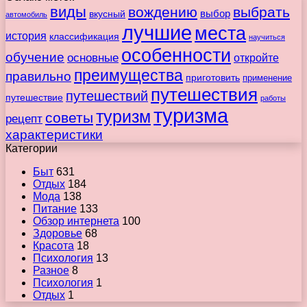
виды
вождению
выбрать
вкусный
выбор
автомобиль
лучшие
места
история
классификация
научиться
особенности
обучение
основные
откройте
преимущества
правильно
приготовить
применение
путешествия
путешествий
путешествие
работы
туризма
туризм
советы
рецепт
характеристики
Категории
Быт
631
Отдых
184
Мода
138
Питание
133
Обзор интернета
100
Здоровье
68
Красота
18
Психология
13
Разное
8
Психология
1
Отдых
1