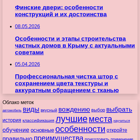
Финские двери: особенности
конструкций и их достоинства
08.05.2026
Особенности и этапы строительства
частных домов в Крыму с актуальными
советами
05.04.2026
Профессиональная чистка штор с
сохранением цвета текстуры и
аккуратным обращением с тканью
Облако меток
виды
вождению
выбрать
вкусный
выбор
автомобиль
лучшие
места
история
классификация
научиться
особенности
обучение
основные
откройте
преимущества
правильно
приготовить
применение