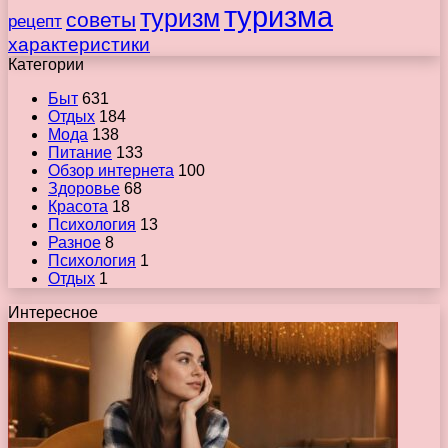
туризма
туризм
советы
рецепт
характеристики
Категории
Быт
631
Отдых
184
Мода
138
Питание
133
Обзор интернета
100
Здоровье
68
Красота
18
Психология
13
Разное
8
Психология
1
Отдых
1
Интересное