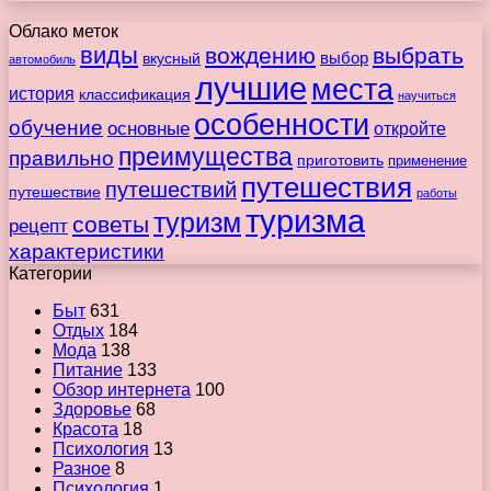
Облако меток
виды
вождению
выбрать
вкусный
выбор
автомобиль
лучшие
места
история
классификация
научиться
особенности
обучение
основные
откройте
преимущества
правильно
приготовить
применение
путешествия
путешествий
путешествие
работы
туризма
туризм
советы
рецепт
характеристики
Категории
Быт
631
Отдых
184
Мода
138
Питание
133
Обзор интернета
100
Здоровье
68
Красота
18
Психология
13
Разное
8
Психология
1