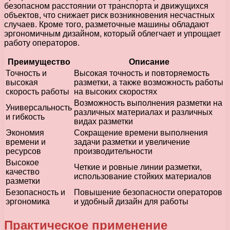
безопасном расстоянии от транспорта и движущихся
объектов, что снижает риск возникновения несчастных
случаев. Кроме того, разметочные машины обладают
эргономичным дизайном, который облегчает и упрощает
работу операторов.
Преимущество
Описание
Точность и
Высокая точность и повторяемость
высокая
разметки, а также возможность работы
скорость работы
на высоких скоростях
Возможность выполнения разметки на
Универсальность
различных материалах и различных
и гибкость
видах разметки
Экономия
Сокращение времени выполнения
времени и
задачи разметки и увеличение
ресурсов
производительности
Высокое
Четкие и ровные линии разметки,
качество
использование стойких материалов
разметки
Безопасность и
Повышение безопасности операторов
эргономика
и удобный дизайн для работы
Практическое применение