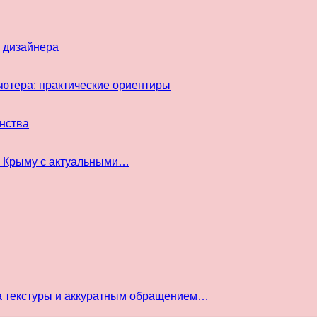
 дизайнера
ьютера: практические ориентиры
инства
в Крыму с актуальными…
а текстуры и аккуратным обращением…