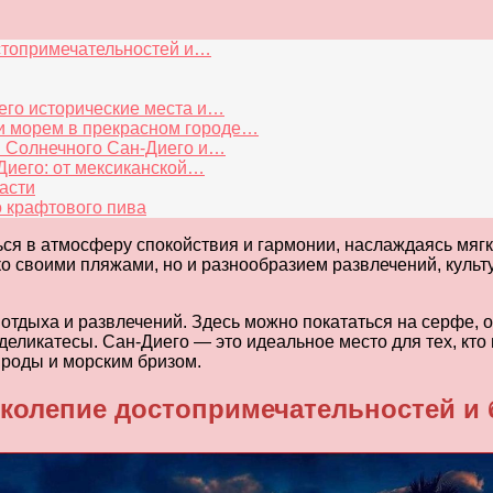
остопримечательностей и…
его исторические места и…
и морем в прекрасном городе…
и Солнечного Сан-Диего и…
Диего: от мексиканской…
расти
о крафтового пива
ться в атмосферу спокойствия и гармонии, наслаждаясь мя
ко своими пляжами, но и разнообразием развлечений, куль
 отдыха и развлечений. Здесь можно покататься на серфе,
деликатесы. Сан-Диего — это идеальное место для тех, кто 
ироды и морским бризом.
иколепие достопримечательностей и 