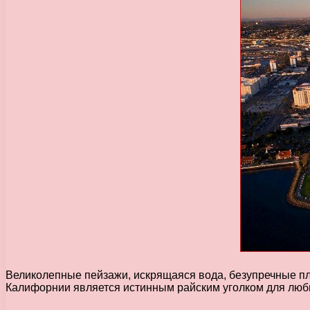
Великолепные пейзажи, искрящаяся вода, безупречные пля
Калифорнии является истинным райским уголком для люби