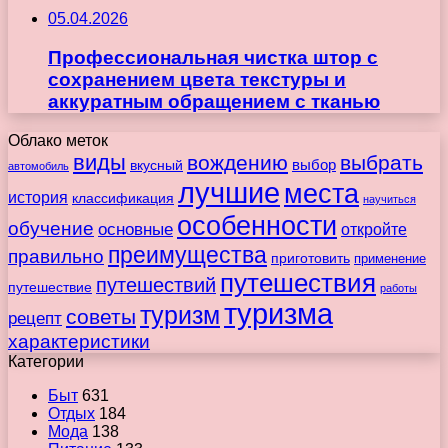
05.04.2026
Профессиональная чистка штор с
сохранением цвета текстуры и
аккуратным обращением с тканью
Облако меток
виды
вождению
выбрать
вкусный
выбор
автомобиль
лучшие
места
история
классификация
научиться
особенности
обучение
основные
откройте
преимущества
правильно
приготовить
применение
путешествия
путешествий
путешествие
работы
туризма
туризм
советы
рецепт
характеристики
Категории
Быт
631
Отдых
184
Мода
138