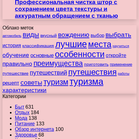
Профессиональная чистка штор с
сохранением цвета текстуры и
аккуратным обращением с тканью
Облако меток
виды
вождению
выбрать
вкусный
выбор
автомобиль
лучшие
места
история
классификация
научиться
особенности
обучение
основные
откройте
преимущества
правильно
приготовить
применение
путешествия
путешествий
путешествие
работы
туризма
туризм
советы
рецепт
характеристики
Категории
Быт
631
Отдых
184
Мода
138
Питание
133
Обзор интернета
100
Здоровье
68