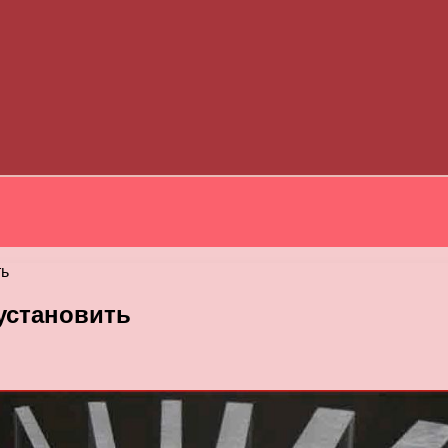
ть
 установить