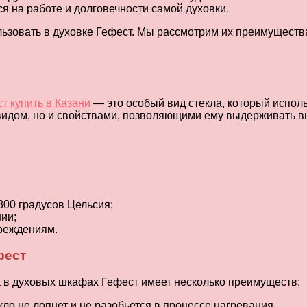
ся на работе и долговечности самой духовки.
ользовать в духовке Гефест. Мы рассмотрим их преимущест
т купить в Казани
— это особый вид стекла, который испол
 видом, но и свойствами, позволяющими ему выдерживать в
00 градусов Цельсия;
ии;
вреждениям.
фест
а в духовых шкафах Гефест имеет несколько преимуществ:
о не лопнет и не разобьется в процессе нагревания.