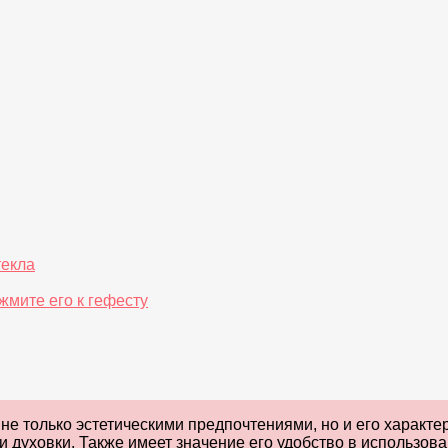
текла
жмите его к гефесту
 не только эстетическими предпочтениями, но и его характе
духовки. Также имеет значение его удобство в использован