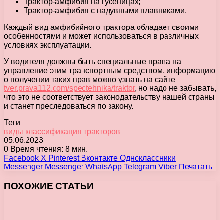
Трактор-амфибия на гусеницах;
Трактор-амфибия с надувными плавниками.
Каждый вид амфибийного трактора обладает своими
особенностями и может использоваться в различных
условиях эксплуатации.
У водителя должны быть специальные права на
управление этим транспортным средством, информацию
о получении таких прав можно узнать на сайте
tver.prava112.com/spectehnika/traktor
, но надо не забывать,
что это не соответствует законодательству нашей страны
и станет преследоваться по закону.
Теги
виды
классификация
тракторов
05.06.2023
0
Время чтения: 8 мин.
Facebook
X
Pinterest
Вконтакте
Одноклассники
Messenger
Messenger
WhatsApp
Telegram
Viber
Печатать
ПОХОЖИЕ СТАТЬИ