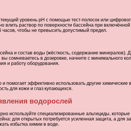
екущий уровень pH с помощью тест-полосок или цифрового 
рно влить раствор по поверхности бассейна при включённо
 часов, чтобы не превысить допустимый предел.
ссейна и состав воды (жёсткость, содержание минералов)
 вы сомневаетесь в дозировке, начните с минимального кол
ния и работу оборудования.
о и помогает эффективно использовать другие химические 
сть для кожи и глаз купающихся.
явления водорослей
ярно используйте специализированные альгициды, которые
йна: для открытых потребуется усиленная защита, а для з
жать избытка химии в воде.