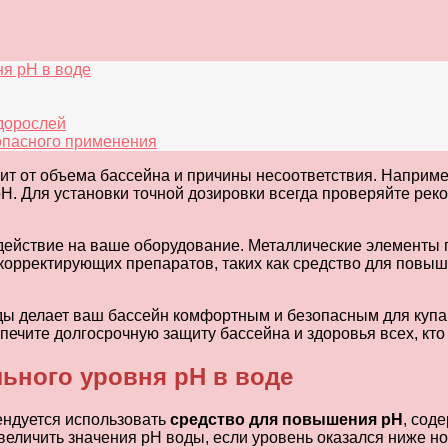
я pH в воде
дорослей
опасного применения
ит от объема бассейна и причины несоответствия. Наприме
. Для установки точной дозировки всегда проверяйте реко
действие на ваше оборудование. Металлические элементы п
орректирующих препаратов, таких как средство для повыш
ы делает ваш бассейн комфортным и безопасным для купа
ечите долгосрочную защиту бассейна и здоровья всех, кто 
ьного уровня pH в воде
ендуется использовать
средство для повышения pH
, сод
личить значения pH воды, если уровень оказался ниже нор