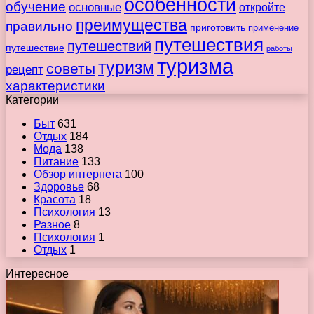
особенности
обучение
основные
откройте
преимущества
правильно
приготовить
применение
путешествия
путешествий
путешествие
работы
туризма
туризм
советы
рецепт
характеристики
Категории
Быт
631
Отдых
184
Мода
138
Питание
133
Обзор интернета
100
Здоровье
68
Красота
18
Психология
13
Разное
8
Психология
1
Отдых
1
Интересное