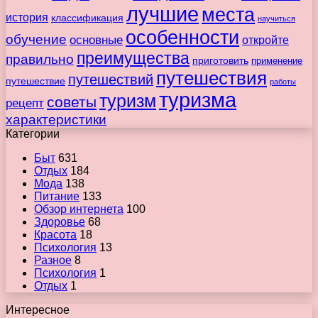
лучшие
места
история
классификация
научиться
особенности
обучение
основные
откройте
преимущества
правильно
приготовить
применение
путешествия
путешествий
путешествие
работы
туризма
туризм
советы
рецепт
характеристики
Категории
Быт
631
Отдых
184
Мода
138
Питание
133
Обзор интернета
100
Здоровье
68
Красота
18
Психология
13
Разное
8
Психология
1
Отдых
1
Интересное