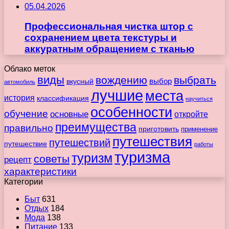
05.04.2026
Профессиональная чистка штор с
сохранением цвета текстуры и
аккуратным обращением с тканью
Облако меток
виды
вождению
выбрать
вкусный
выбор
автомобиль
лучшие
места
история
классификация
научиться
особенности
обучение
основные
откройте
преимущества
правильно
приготовить
применение
путешествия
путешествий
путешествие
работы
туризма
туризм
советы
рецепт
характеристики
Категории
Быт
631
Отдых
184
Мода
138
Питание
133