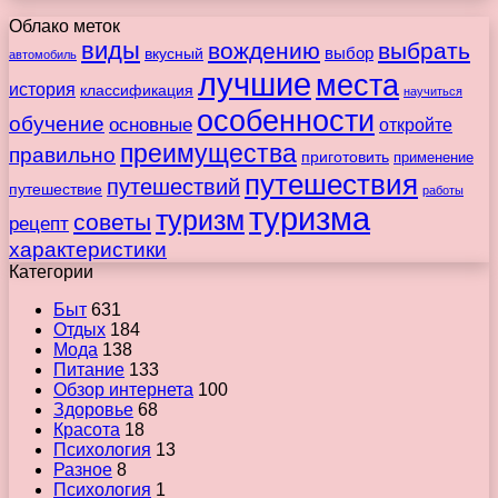
Облако меток
виды
вождению
выбрать
вкусный
выбор
автомобиль
лучшие
места
история
классификация
научиться
особенности
обучение
основные
откройте
преимущества
правильно
приготовить
применение
путешествия
путешествий
путешествие
работы
туризма
туризм
советы
рецепт
характеристики
Категории
Быт
631
Отдых
184
Мода
138
Питание
133
Обзор интернета
100
Здоровье
68
Красота
18
Психология
13
Разное
8
Психология
1