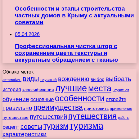
Особенности и этапы строительства
частных домов в Крыму с актуальными
советами
05.04.2026
Профессиональная чистка штор с
сохранением цвета текстуры и
аккуратным обращением с тканью
Облако меток
виды
вождению
выбрать
вкусный
выбор
автомобиль
лучшие
места
история
классификация
научиться
особенности
обучение
основные
откройте
преимущества
правильно
приготовить
применение
путешествия
путешествий
путешествие
работы
туризма
туризм
советы
рецепт
характеристики